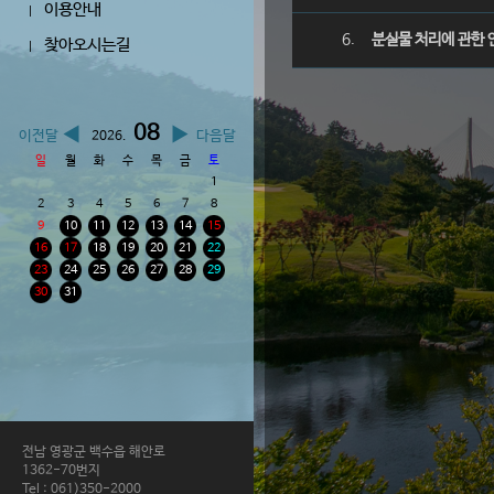
이용안내
|
6.
분실물 처리에 관한 
찾아오시는길
|
08
◀
▶
이전달
다음달
2026.
일
월
화
수
목
금
토
1
2
3
4
5
6
7
8
9
10
11
12
13
14
15
16
17
18
19
20
21
22
23
24
25
26
27
28
29
30
31
전남 영광군 백수읍 해안로
1362-70번지
Tel : 061)350-2000