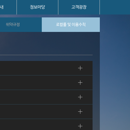
내
정보마당
고객광장
위약규정
로컬룰 및 이용수칙