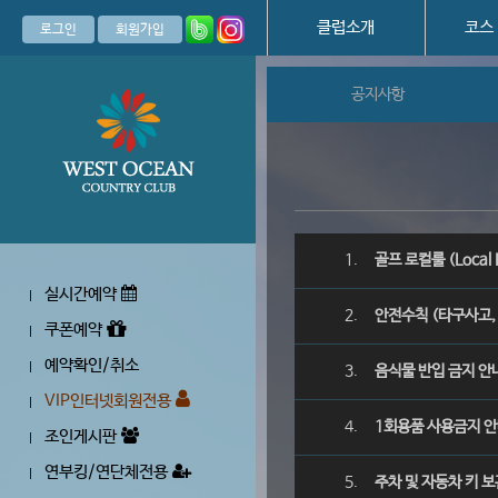
클럽소개
코스
로그인
회원가입
공지사항
1.
골프 로컬룰 (Local 
실시간예약
|
2.
안전수칙 (타구사고,
쿠폰예약
|
예약확인/취소
|
3.
음식물 반입 금지 안
VIP인터넷회원전용
|
4.
1회용품 사용금지 
조인게시판
|
연부킹/연단체전용
|
5.
주차 및 자동차 키 