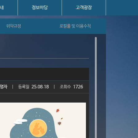
내
정보마당
고객광장
위약규정
로컬룰 및 이용수칙
영자
|
등록일
25.08.18
|
조회수
1726