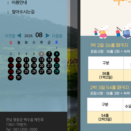
이용안내
|
찾아오시는길
|
08
◀
▶
이전달
다음달
2026.
일
월
화
수
목
금
토
1
2
3
4
5
6
7
8
9
10
11
12
13
14
15
16
17
18
19
20
21
22
23
24
25
26
27
28
29
30
31
전남 영광군 백수읍 해안로
1362-70번지
Tel : 061)350-2000