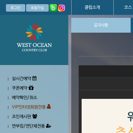
클럽소개
코스
로그인
회원가입
공지사항
실시간예약
|
쿠폰예약
|
예약확인/취소
|
VIP인터넷회원전용
|
조인게시판
|
연부킹/연단체전용
|