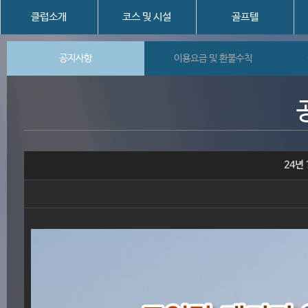
클럽소개
코스 및 시설
골프텔
공지사항
이용요금 및 환불수칙
24년