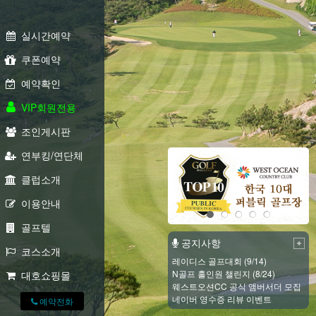
실시간예약
쿠폰예약
예약확인
VIP회원전용
조인게시판
연부킹/연단체
클럽소개
이용안내
골프텔
공지사항
코스소개
레이디스 골프대회 (9/14)
N골프 홀인원 챌린지 (8/24)
대호쇼핑몰
웨스트오션CC 공식 앰버서더 모집
네이버 영수증 리뷰 이벤트
예약전화