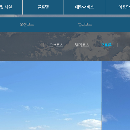
 및 시설
골프텔
예약서비스
이용안
오션코스
밸리코스
오션코스
밸리코스
포토존