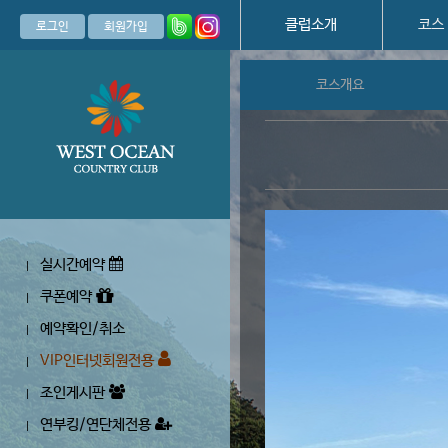
클럽소개
코스
로그인
회원가입
코스개요
실시간예약
|
쿠폰예약
|
예약확인/취소
|
VIP인터넷회원전용
|
조인게시판
|
연부킹/연단체전용
|