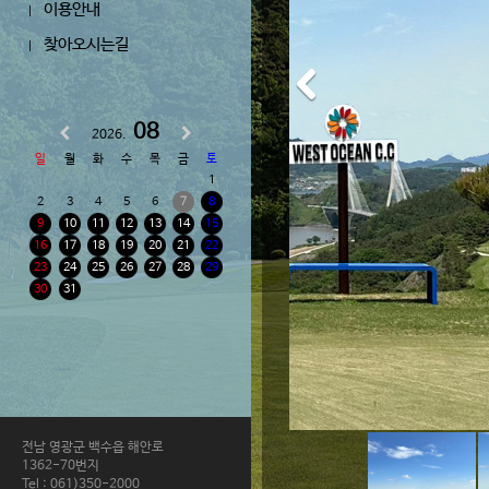
이용안내
|
찾아오시는길
|
08
2026.
일
월
화
수
목
금
토
1
2
3
4
5
6
7
8
9
10
11
12
13
14
15
16
17
18
19
20
21
22
23
24
25
26
27
28
29
30
31
전남 영광군 백수읍 해안로
1362-70번지
Tel : 061)350-2000