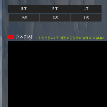
B.T
R.T
L.T
160
150
110
코스영상
※ 화질은 톱니바퀴 설정 버튼을 눌러 높일 수 있습니다.