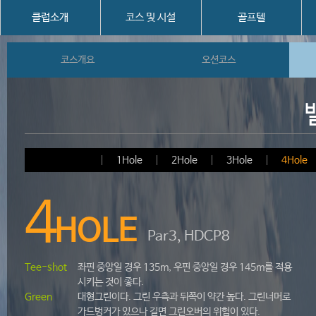
클럽소개
코스 및 시설
골프텔
코스개요
오션코스
1Hole
2Hole
3Hole
4Hole
4
HOLE
Par3, HDCP8
Tee-shot
좌핀 중앙일 경우 135m, 우핀 중앙일 경우 145m를 적용
시키는 것이 좋다.
Green
대형그린이다. 그린 우측과 뒤쪽이 약간 높다. 그린너머로
가드벙커가 있으나 길면 그린오버의 위험이 있다.