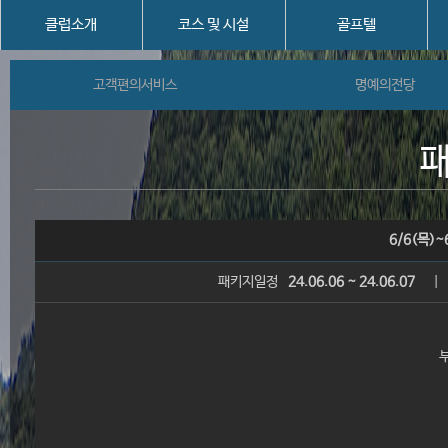
클럽소개
코스 및 시설
골프텔
고객편의서비스
명예의전당
패
6/6(목)
패키지일정
24.06.06 ~ 24.06.07
|