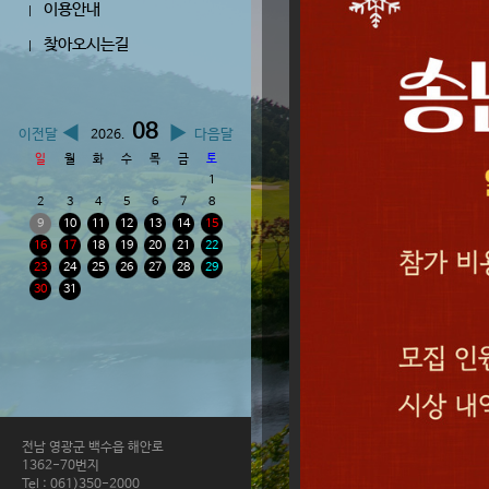
이용안내
|
찾아오시는길
|
08
◀
▶
이전달
다음달
2026.
일
월
화
수
목
금
토
1
2
3
4
5
6
7
8
9
10
11
12
13
14
15
16
17
18
19
20
21
22
23
24
25
26
27
28
29
30
31
전남 영광군 백수읍 해안로
1362-70번지
Tel : 061)350-2000