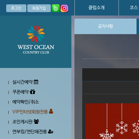
클럽소개
코스
로그인
회원가입
공지사항
실시간예약
|
쿠폰예약
|
예약확인/취소
|
VIP인터넷회원전용
|
조인게시판
|
연부킹/연단체전용
|