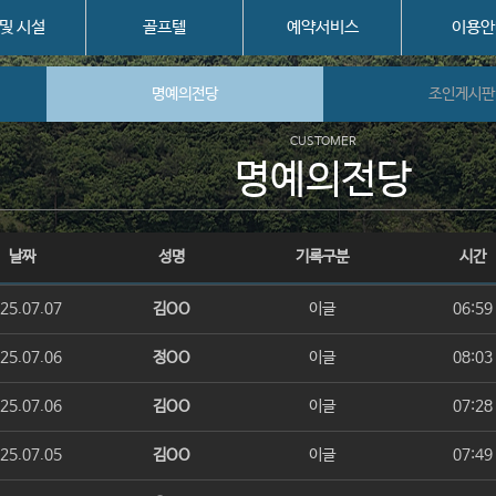
 및 시설
골프텔
예약서비스
이용안
명예의전당
조인게시판
CUSTOMER
명예의전당
날짜
성명
기록구분
시간
25.07.07
김OO
이글
06:59
25.07.06
정OO
이글
08:03
25.07.06
김OO
이글
07:28
25.07.05
김OO
이글
07:49