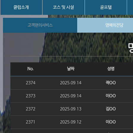
클럽소개
코스 및 시설
골프텔
고객편의서비스
명예의전당
No.
날짜
성명
2374
2025.09.14
곽OO
2373
2025.09.14
이OO
2372
2025.09.13
김OO
2371
2025.09.12
이OO