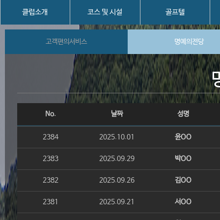
클럽소개
코스 및 시설
골프텔
고객편의서비스
명예의전당
No.
날짜
성명
2384
2025.10.01
윤OO
2383
2025.09.29
박OO
2382
2025.09.26
김OO
2381
2025.09.21
서OO