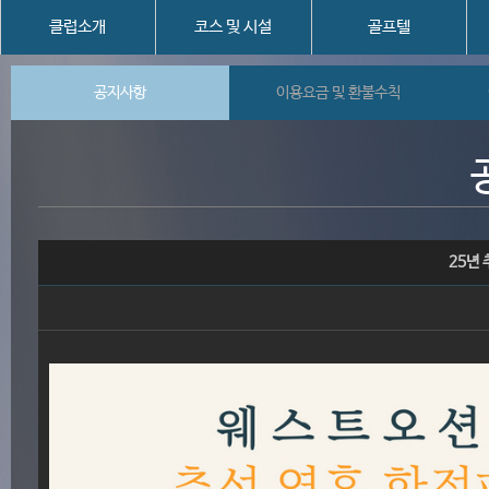
클럽소개
코스 및 시설
골프텔
공지사항
이용요금 및 환불수칙
25년